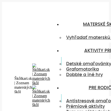
Skip
to
content
MATERSKÉ Š
Vyhľadať materskú 
AKTIVITY PR
Detské omaľovánk
Grafomotorika
Dobble a iné hry
Škôlkari.sk
| Zoznam
materských
PRE RODI
škôl
Antistresové omaľ
Prémiové aktivity