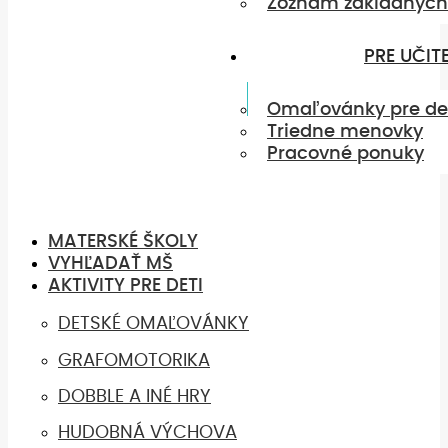
Zoznam základných
PRE UČIT
Omaľovánky pre de
Triedne menovky
Pracovné ponuky
MATERSKÉ ŠKOLY
VYHĽADAŤ MŠ
AKTIVITY PRE DETI
DETSKÉ OMAĽOVÁNKY
GRAFOMOTORIKA
DOBBLE A INÉ HRY
HUDOBNÁ VÝCHOVA