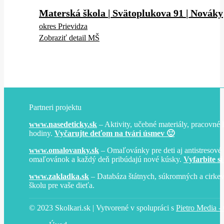
Materská škola | Svätoplukova 91 | Nováky
okres Prievidza
Zobraziť detail MŠ
Partneri projektu
www.nasedeticky.sk
– Aktivity, učebné materiály, pracovné l
hodiny.
Vyčarujte deťom na tvári úsmev 🙂
www.omalovanky.sk
– Omaľovánky pre deti aj antistresové 
omaľovánok a každý deň pribúdajú nové kúsky.
Vyfarbite si
www.zakladka.sk
– Databáza štátnych, súkromných a cirkev
školu pre vaše dieťa.
© 2023 Skolkari.sk | Vytvorené v spolupráci s
Pietro Media - 