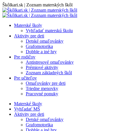
Skip
Škôlkari.sk | Zoznam materských škôl
to
content
Materské školy
Vyhľadať materskú školu
Aktivity pre deti
Detské omaľovánky
Grafomotorika
Dobble a iné hry
Pre rodičov
Antistresové omaľovánky
Prémiové aktivity
Zoznam základných škôl
Pre učiteľov
Omaľovánky pre deti
Triedne menovky
Pracovné ponuky
Materské školy
Vyhľadať MŠ
Aktivity pre deti
Detské omaľovánky
Grafomotorika
Dobble a iné hry