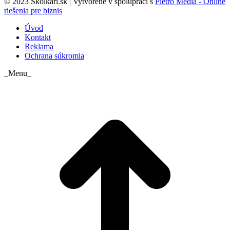
© 2023 Skolkari.sk | Vytvorené v spolupráci s
Pietro Media - Online
riešenia pre biznis
Úvod
Kontakt
Reklama
Ochrana súkromia
_Menu_
t
T