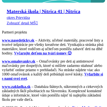
Materská škola | Nitrica 41 | Nitrica
okres Prievidza
Zobraziť detail MŠ
Partneri projektu
www.nasedeticky.sk
– Aktivity, učebné materiály, pracovné listy a
tvorivé inšpirácie pre všetky kreatívne deti. Vynikajúca stránka plná
materiálov, ktoré rodičom aj učiteľom pomôžu zabaviť deti na dlhé
hodiny.
Vyčarujte deťom na tvári úsmev 🙂
www.omalovanky.sk
– Omaľovánky pre deti aj antistresové
maľovánky pre dospelých, ktoré si môžete zadarmo stiahnuť alebo
vyfarbiť online priamo v prehliadači. Na stránke nájdete viac ako
1000 omaľovánok a každý deň pribúdajú nové kúsky.
Vyfarbite si
s nami svoj svet
.
www.zakladka.sk
– Databáza štátnych, súkromných a cirkevných
základných škôl pôsobiacich na Slovensku. Komplexné kontaktné
údaje a informácie, ktoré vám pomôžu nájsť tú najlepšiu základnú
školu pre vaše dieťa.