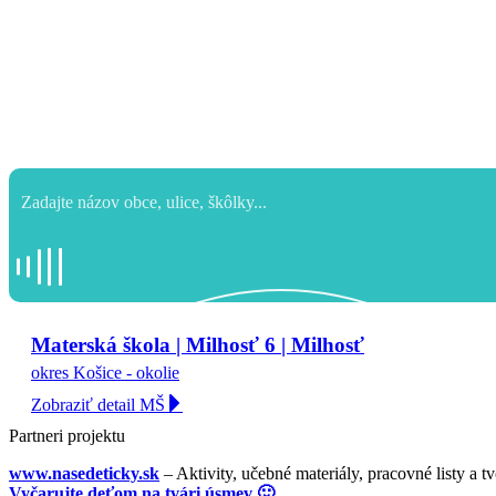
Materská škola | Milhosť 6 | Milhosť
okres Košice - okolie
Zobraziť detail MŠ
Partneri projektu
www.nasedeticky.sk
– Aktivity, učebné materiály, pracovné listy a t
Vyčarujte deťom na tvári úsmev 🙂