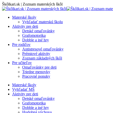
Skip
Škôlkari.sk | Zoznam materských škôl
to
content
Materské školy
Vyhľadať materskú školu
Aktivity pre deti
Detské omaľovánky
Grafomotorika
Dobble a iné hry
Pre rodičov
Antistresové omaľovánky
Prémiové aktivity
Zoznam základných škôl
Pre učiteľov
Omaľovánky pre deti
Triedne menovky
Pracovné ponuky
Materské školy
Vyhľadať MŠ
Aktivity pre deti
Detské omaľovánky
Grafomotorika
Dobble a iné hry
Hudobná výchova