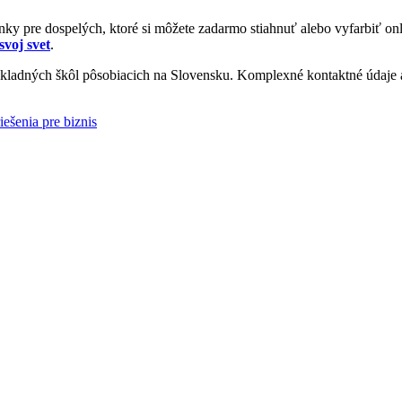
y pre dospelých, ktoré si môžete zadarmo stiahnuť alebo vyfarbiť onl
svoj svet
.
ladných škôl pôsobiacich na Slovensku. Komplexné kontaktné údaje a 
iešenia pre biznis