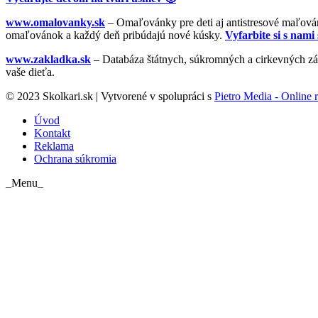
www.omalovanky.sk
– Omaľovánky pre deti aj antistresové maľovánk
omaľovánok a každý deň pribúdajú nové kúsky.
Vyfarbite si s nami 
www.zakladka.sk
– Databáza štátnych, súkromných a cirkevných zák
vaše dieťa.
© 2023 Skolkari.sk | Vytvorené v spolupráci s
Pietro Media - Online r
Úvod
Kontakt
Reklama
Ochrana súkromia
_Menu_