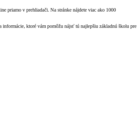
ine priamo v prehliadači. Na stránke nájdete viac ako 1000
informácie, ktoré vám pomôžu nájsť tú najlepšiu základnú školu pre
t
T