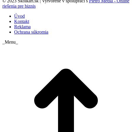
© 2023 Skolkari.sk | Vytvorené v spolupráci s
Pietro Media - Online
riešenia pre biznis
Úvod
Kontakt
Reklama
Ochrana súkromia
_Menu_
t
T