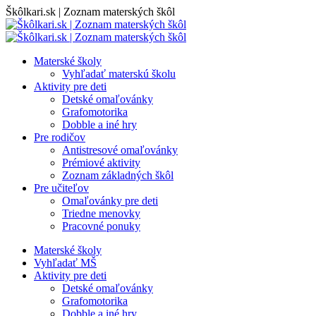
Skip
Škôlkari.sk | Zoznam materských škôl
to
content
Materské školy
Vyhľadať materskú školu
Aktivity pre deti
Detské omaľovánky
Grafomotorika
Dobble a iné hry
Pre rodičov
Antistresové omaľovánky
Prémiové aktivity
Zoznam základných škôl
Pre učiteľov
Omaľovánky pre deti
Triedne menovky
Pracovné ponuky
Materské školy
Vyhľadať MŠ
Aktivity pre deti
Detské omaľovánky
Grafomotorika
Dobble a iné hry