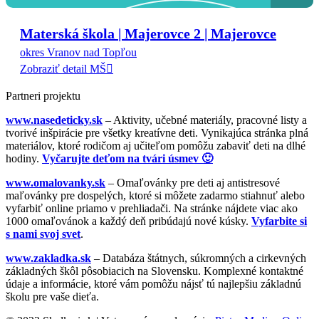
Materská škola | Majerovce 2 | Majerovce
okres Vranov nad Topľou
Zobraziť detail MŠ
Partneri projektu
www.nasedeticky.sk
– Aktivity, učebné materiály, pracovné listy a
tvorivé inšpirácie pre všetky kreatívne deti. Vynikajúca stránka plná
materiálov, ktoré rodičom aj učiteľom pomôžu zabaviť deti na dlhé
hodiny.
Vyčarujte deťom na tvári úsmev 🙂
www.omalovanky.sk
– Omaľovánky pre deti aj antistresové
maľovánky pre dospelých, ktoré si môžete zadarmo stiahnuť alebo
vyfarbiť online priamo v prehliadači. Na stránke nájdete viac ako
1000 omaľovánok a každý deň pribúdajú nové kúsky.
Vyfarbite si
s nami svoj svet
.
www.zakladka.sk
– Databáza štátnych, súkromných a cirkevných
základných škôl pôsobiacich na Slovensku. Komplexné kontaktné
údaje a informácie, ktoré vám pomôžu nájsť tú najlepšiu základnú
školu pre vaše dieťa.