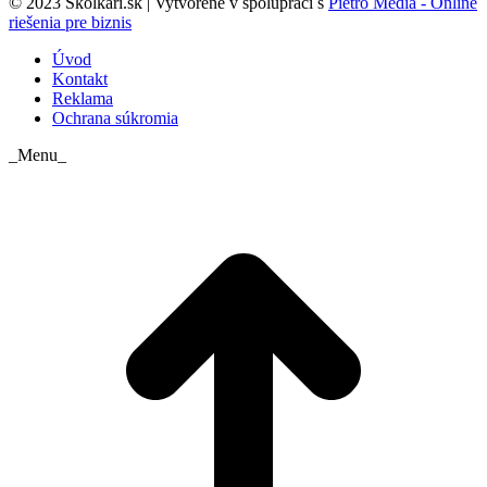
© 2023 Skolkari.sk | Vytvorené v spolupráci s
Pietro Media - Online
riešenia pre biznis
Úvod
Kontakt
Reklama
Ochrana súkromia
_Menu_
t
T