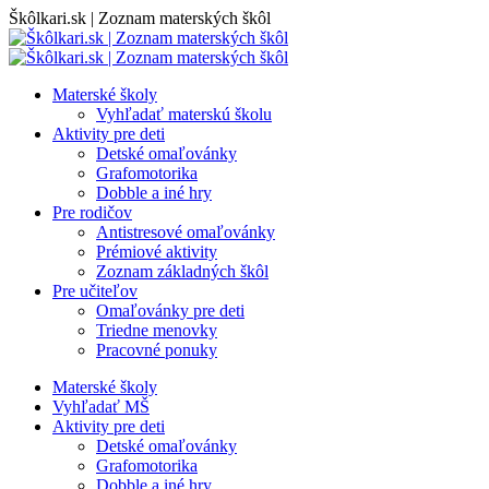
Skip
Škôlkari.sk | Zoznam materských škôl
to
content
Materské školy
Vyhľadať materskú školu
Aktivity pre deti
Detské omaľovánky
Grafomotorika
Dobble a iné hry
Pre rodičov
Antistresové omaľovánky
Prémiové aktivity
Zoznam základných škôl
Pre učiteľov
Omaľovánky pre deti
Triedne menovky
Pracovné ponuky
Materské školy
Vyhľadať MŠ
Aktivity pre deti
Detské omaľovánky
Grafomotorika
Dobble a iné hry