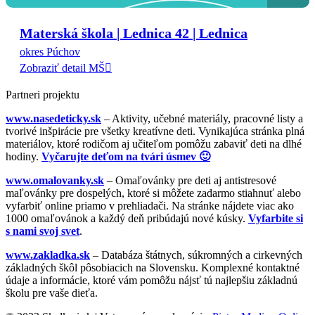
Materská škola | Lednica 42 | Lednica
okres Púchov
Zobraziť detail MŠ
Partneri projektu
www.nasedeticky.sk
– Aktivity, učebné materiály, pracovné listy a
tvorivé inšpirácie pre všetky kreatívne deti. Vynikajúca stránka plná
materiálov, ktoré rodičom aj učiteľom pomôžu zabaviť deti na dlhé
hodiny.
Vyčarujte deťom na tvári úsmev 🙂
www.omalovanky.sk
– Omaľovánky pre deti aj antistresové
maľovánky pre dospelých, ktoré si môžete zadarmo stiahnuť alebo
vyfarbiť online priamo v prehliadači. Na stránke nájdete viac ako
1000 omaľovánok a každý deň pribúdajú nové kúsky.
Vyfarbite si
s nami svoj svet
.
www.zakladka.sk
– Databáza štátnych, súkromných a cirkevných
základných škôl pôsobiacich na Slovensku. Komplexné kontaktné
údaje a informácie, ktoré vám pomôžu nájsť tú najlepšiu základnú
školu pre vaše dieťa.