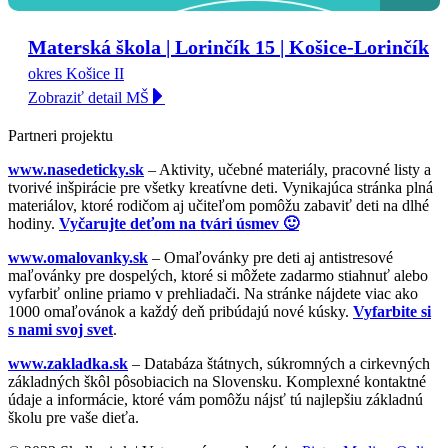
Materská škola | Lorinčík 15 | Košice-Lorinčík
okres Košice II
Zobraziť detail MŠ
Partneri projektu
www.nasedeticky.sk
– Aktivity, učebné materiály, pracovné listy a
tvorivé inšpirácie pre všetky kreatívne deti. Vynikajúca stránka plná
materiálov, ktoré rodičom aj učiteľom pomôžu zabaviť deti na dlhé
hodiny.
Vyčarujte deťom na tvári úsmev 🙂
www.omalovanky.sk
– Omaľovánky pre deti aj antistresové
maľovánky pre dospelých, ktoré si môžete zadarmo stiahnuť alebo
vyfarbiť online priamo v prehliadači. Na stránke nájdete viac ako
1000 omaľovánok a každý deň pribúdajú nové kúsky.
Vyfarbite si
s nami svoj svet
.
www.zakladka.sk
– Databáza štátnych, súkromných a cirkevných
základných škôl pôsobiacich na Slovensku. Komplexné kontaktné
údaje a informácie, ktoré vám pomôžu nájsť tú najlepšiu základnú
školu pre vaše dieťa.