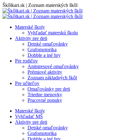
Skip
Škôlkari.sk | Zoznam materských škôl
to
content
Materské školy
Vyhľadať materskú školu
Aktivity pre deti
Detské omaľovánky
Grafomotorika
Dobble a iné hry
Pre rodičov
Antistresové omaľovánky
Prémiové aktivity
Zoznam základných škôl
Pre učiteľov
Omaľovánky pre deti
Triedne menovky
Pracovné ponuky
Materské školy
Vyhľadať MŠ
Aktivity pre deti
Detské omaľovánky
Grafomotorika
Dobble a iné hry