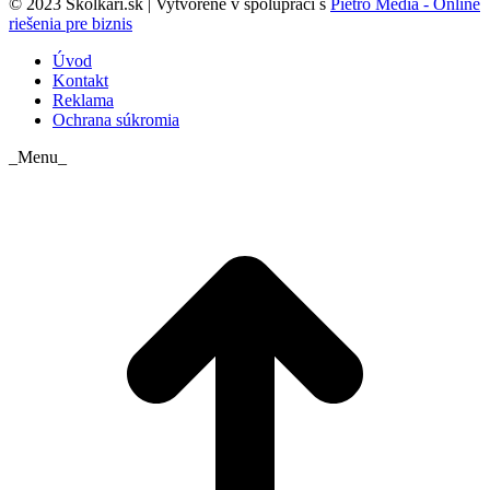
© 2023 Skolkari.sk | Vytvorené v spolupráci s
Pietro Media - Online
riešenia pre biznis
Úvod
Kontakt
Reklama
Ochrana súkromia
_Menu_
t
T