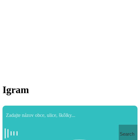
Igram
Search