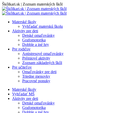
Skip
Škôlkari.sk | Zoznam materských škôl
to
content
Materské školy
Vyhľadať materskú školu
Aktivity pre deti
Detské omaľovánky
Grafomotorika
Dobble a iné hry
Pre rodičov
Antistresové omaľovánky
Prémiové aktivity
Zoznam základných škôl
Pre učiteľov
Omaľovánky pre deti
Triedne menovky
Pracovné ponuky
Materské školy
Vyhľadať MŠ
Aktivity pre deti
Detské omaľovánky
Grafomotorika
Dobble a iné hry