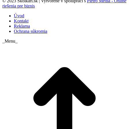
© 2023 Skolkari.sk | Vytvorené v spolupráci s
Pietro Media - Online
riešenia pre biznis
Úvod
Kontakt
Reklama
Ochrana súkromia
_Menu_
t
T