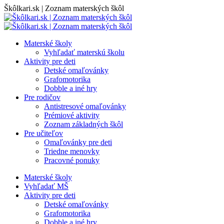
Skip
Škôlkari.sk | Zoznam materských škôl
to
content
Materské školy
Vyhľadať materskú školu
Aktivity pre deti
Detské omaľovánky
Grafomotorika
Dobble a iné hry
Pre rodičov
Antistresové omaľovánky
Prémiové aktivity
Zoznam základných škôl
Pre učiteľov
Omaľovánky pre deti
Triedne menovky
Pracovné ponuky
Materské školy
Vyhľadať MŠ
Aktivity pre deti
Detské omaľovánky
Grafomotorika
Dobble a iné hry