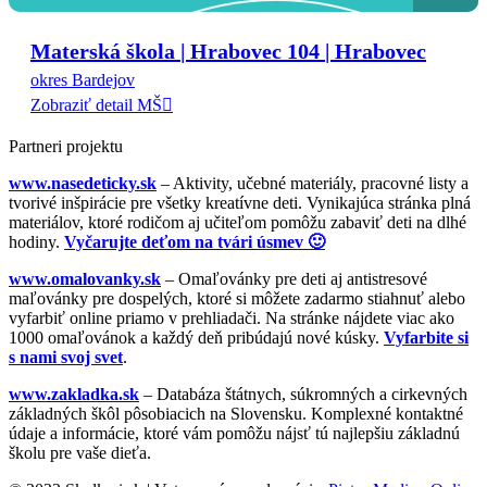
Materská škola | Hrabovec 104 | Hrabovec
okres Bardejov
Zobraziť detail MŠ
Partneri projektu
www.nasedeticky.sk
– Aktivity, učebné materiály, pracovné listy a
tvorivé inšpirácie pre všetky kreatívne deti. Vynikajúca stránka plná
materiálov, ktoré rodičom aj učiteľom pomôžu zabaviť deti na dlhé
hodiny.
Vyčarujte deťom na tvári úsmev 🙂
www.omalovanky.sk
– Omaľovánky pre deti aj antistresové
maľovánky pre dospelých, ktoré si môžete zadarmo stiahnuť alebo
vyfarbiť online priamo v prehliadači. Na stránke nájdete viac ako
1000 omaľovánok a každý deň pribúdajú nové kúsky.
Vyfarbite si
s nami svoj svet
.
www.zakladka.sk
– Databáza štátnych, súkromných a cirkevných
základných škôl pôsobiacich na Slovensku. Komplexné kontaktné
údaje a informácie, ktoré vám pomôžu nájsť tú najlepšiu základnú
školu pre vaše dieťa.