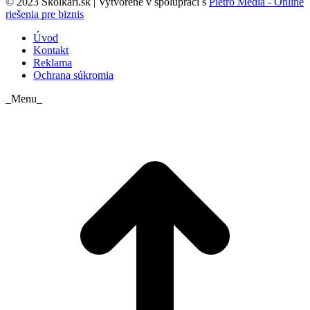
© 2023 Skolkari.sk | Vytvorené v spolupráci s
Pietro Media - Online
riešenia pre biznis
Úvod
Kontakt
Reklama
Ochrana súkromia
_Menu_
t
T