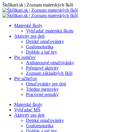
Skip
Škôlkari.sk | Zoznam materských škôl
to
content
Materské školy
Vyhľadať materskú školu
Aktivity pre deti
Detské omaľovánky
Grafomotorika
Dobble a iné hry
Pre rodičov
Antistresové omaľovánky
Prémiové aktivity
Zoznam základných škôl
Pre učiteľov
Omaľovánky pre deti
Triedne menovky
Pracovné ponuky
Materské školy
Vyhľadať MŠ
Aktivity pre deti
Detské omaľovánky
Grafomotorika
Dobble a iné hry