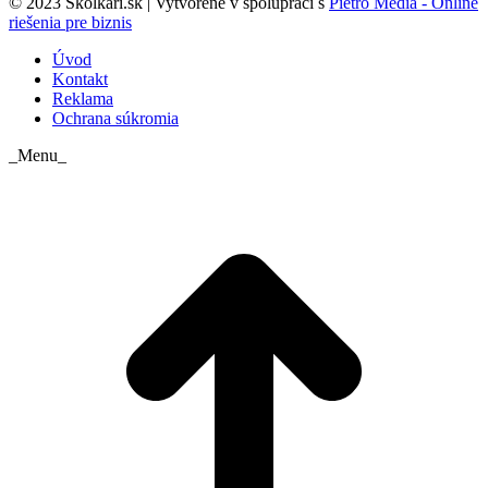
© 2023 Skolkari.sk | Vytvorené v spolupráci s
Pietro Media - Online
riešenia pre biznis
Úvod
Kontakt
Reklama
Ochrana súkromia
_Menu_
t
T