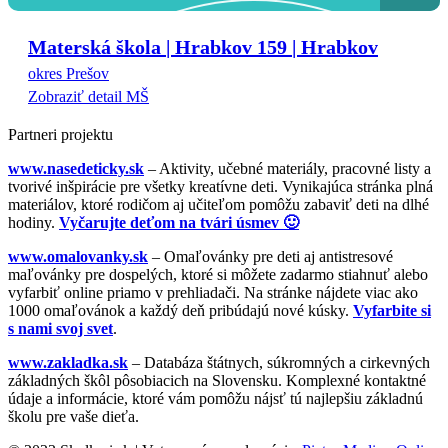
Materská škola | Hrabkov 159 | Hrabkov
okres Prešov
Zobraziť detail MŠ
Partneri projektu
www.nasedeticky.sk
– Aktivity, učebné materiály, pracovné listy a
tvorivé inšpirácie pre všetky kreatívne deti. Vynikajúca stránka plná
materiálov, ktoré rodičom aj učiteľom pomôžu zabaviť deti na dlhé
hodiny.
Vyčarujte deťom na tvári úsmev 🙂
www.omalovanky.sk
– Omaľovánky pre deti aj antistresové
maľovánky pre dospelých, ktoré si môžete zadarmo stiahnuť alebo
vyfarbiť online priamo v prehliadači. Na stránke nájdete viac ako
1000 omaľovánok a každý deň pribúdajú nové kúsky.
Vyfarbite si
s nami svoj svet
.
www.zakladka.sk
– Databáza štátnych, súkromných a cirkevných
základných škôl pôsobiacich na Slovensku. Komplexné kontaktné
údaje a informácie, ktoré vám pomôžu nájsť tú najlepšiu základnú
školu pre vaše dieťa.