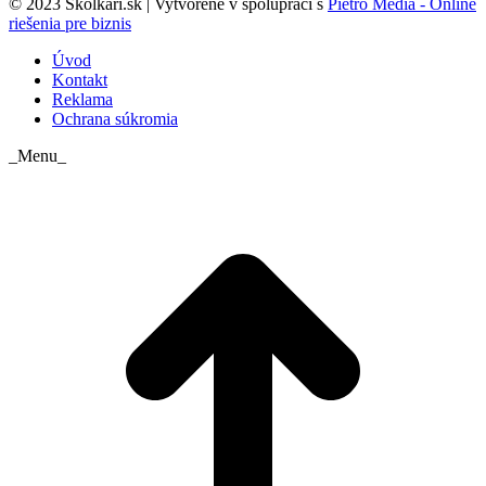
© 2023 Skolkari.sk | Vytvorené v spolupráci s
Pietro Media - Online
riešenia pre biznis
Úvod
Kontakt
Reklama
Ochrana súkromia
_Menu_
t
T