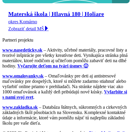
Materská škola | Hlavná 180 | Holiare
okres Komárno
Zobraziť detail MŠ
Partneri projektu
www.nasedeticky.sk
– Aktivity, učebné materiály, pracovné listy a
tvorivé inšpirácie pre všetky kreatívne deti. Vynikajúca stránka plná
materiálov, ktoré rodičom aj učiteľom pomôžu zabaviť deti na dlhé
hodiny.
Vyčarujte deťom na tvári úsmev 🙂
www.omalovanky.sk
– Omaľovánky pre deti aj antistresové
maľovánky pre dospelých, ktoré si môžete zadarmo stiahnuť alebo
vyfarbiť online priamo v prehliadači. Na stránke nájdete viac ako
1000 omaľovánok a každý deň pribúdajú nové kúsky.
Vyfarbite si
s nami svoj svet
.
www.zakladka.sk
– Databáza štátnych, súkromných a cirkevných
základných škôl pôsobiacich na Slovensku. Komplexné kontaktné
údaje a informácie, ktoré vám pomôžu nájsť tú najlepšiu základnú
školu pre vaše dieťa.