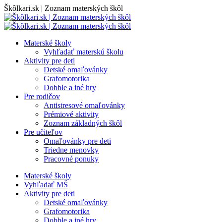
Skip
Škôlkari.sk | Zoznam materských škôl
to
content
Materské školy
Vyhľadať materskú školu
Aktivity pre deti
Detské omaľovánky
Grafomotorika
Dobble a iné hry
Pre rodičov
Antistresové omaľovánky
Prémiové aktivity
Zoznam základných škôl
Pre učiteľov
Omaľovánky pre deti
Triedne menovky
Pracovné ponuky
Materské školy
Vyhľadať MŠ
Aktivity pre deti
Detské omaľovánky
Grafomotorika
Dobble a iné hry