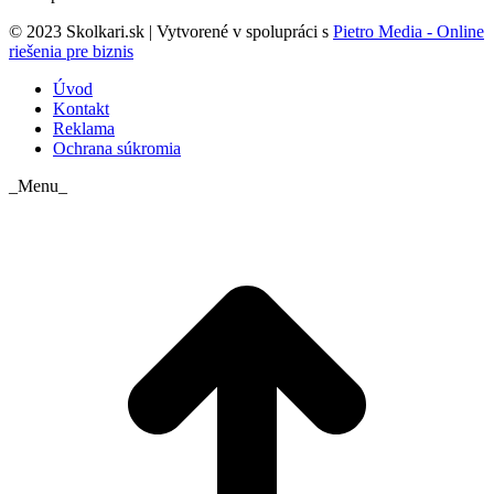
© 2023 Skolkari.sk | Vytvorené v spolupráci s
Pietro Media - Online
riešenia pre biznis
Úvod
Kontakt
Reklama
Ochrana súkromia
_Menu_
t
T