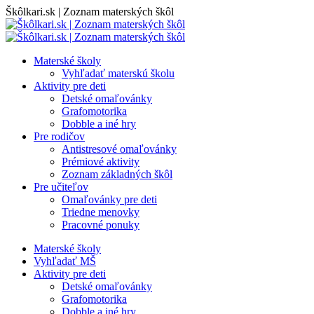
Skip
Škôlkari.sk | Zoznam materských škôl
to
content
Materské školy
Vyhľadať materskú školu
Aktivity pre deti
Detské omaľovánky
Grafomotorika
Dobble a iné hry
Pre rodičov
Antistresové omaľovánky
Prémiové aktivity
Zoznam základných škôl
Pre učiteľov
Omaľovánky pre deti
Triedne menovky
Pracovné ponuky
Materské školy
Vyhľadať MŠ
Aktivity pre deti
Detské omaľovánky
Grafomotorika
Dobble a iné hry