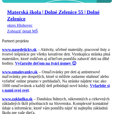
Materská škola | Dolné Zelenice 55 | Dolné
Zelenice
okres Hlohovec
Zobraziť detail MŠ
Partneri projektu
www.nasedeticky.sk
– Aktivity, učebné materiály, pracovné listy a
tvorivé inšpirácie pre všetky kreatívne deti. Vynikajúca stránka plná
materiálov, ktoré rodičom aj učiteľom pomôžu zabaviť deti na dlhé
hodiny.
Vyčarujte deťom na tvári úsmev 🙂
www.omalovanky.sk
– Omaľovánky pre deti aj antistresové
maľovánky pre dospelých, ktoré si môžete zadarmo stiahnuť alebo
vyfarbiť online priamo v prehliadači. Na stránke nájdete viac ako
1000 omaľovánok a každý deň pribúdajú nové kúsky.
Vyfarbite si
s nami svoj svet
.
www.zakladka.sk
– Databáza štátnych, súkromných a cirkevných
základných škôl pôsobiacich na Slovensku. Komplexné kontaktné
údaje a informácie, ktoré vám pomôžu nájsť tú najlepšiu základnú
školu pre vaše dieťa.