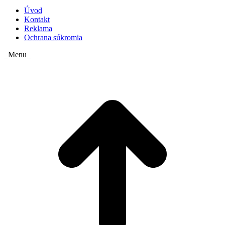
Úvod
Kontakt
Reklama
Ochrana súkromia
_Menu_
t
T