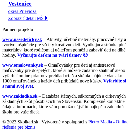
Vestenice
okres Prievidza
Zobraziť detail MŠ
Partneri projektu
www.nasedeticky.sk
– Aktivity, učebné materiály, pracovné listy a
tvorivé inšpirácie pre všetky kreatívne deti. Vynikajúca stránka plná
materiálov, ktoré rodičom aj učiteľom pomôžu zabaviť deti na dlhé
hodiny.
Vyčarujte deťom na tvári úsmev 🙂
www.omalovanky.sk
– Omaľovánky pre deti aj antistresové
maľovánky pre dospelých, ktoré si môžete zadarmo stiahnuť alebo
vyfarbiť online priamo v prehliadači. Na stránke nájdete viac ako
1000 omaľovánok a každý deň pribúdajú nové kúsky.
Vyfarbite si
s nami svoj svet
.
www.zakladka.sk
– Databáza štátnych, súkromných a cirkevných
základných škôl pôsobiacich na Slovensku. Komplexné kontaktné
údaje a informácie, ktoré vám pomôžu nájsť tú najlepšiu základnú
školu pre vaše dieťa.
© 2023 Skolkari.sk | Vytvorené v spolupráci s
Pietro Media - Online
riešenia pre biznis