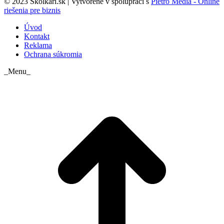
© 2023 Skolkari.sk | Vytvorené v spolupráci s
Pietro Media - Online
riešenia pre biznis
Úvod
Kontakt
Reklama
Ochrana súkromia
_Menu_
t
T