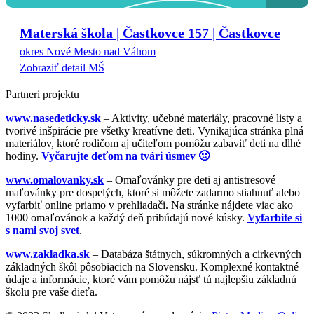
Materská škola | Častkovce 157 | Častkovce
okres Nové Mesto nad Váhom
Zobraziť detail MŠ
Partneri projektu
www.nasedeticky.sk
– Aktivity, učebné materiály, pracovné listy a
tvorivé inšpirácie pre všetky kreatívne deti. Vynikajúca stránka plná
materiálov, ktoré rodičom aj učiteľom pomôžu zabaviť deti na dlhé
hodiny.
Vyčarujte deťom na tvári úsmev 🙂
www.omalovanky.sk
– Omaľovánky pre deti aj antistresové
maľovánky pre dospelých, ktoré si môžete zadarmo stiahnuť alebo
vyfarbiť online priamo v prehliadači. Na stránke nájdete viac ako
1000 omaľovánok a každý deň pribúdajú nové kúsky.
Vyfarbite si
s nami svoj svet
.
www.zakladka.sk
– Databáza štátnych, súkromných a cirkevných
základných škôl pôsobiacich na Slovensku. Komplexné kontaktné
údaje a informácie, ktoré vám pomôžu nájsť tú najlepšiu základnú
školu pre vaše dieťa.