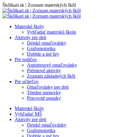
Skip
Škôlkari.sk | Zoznam materských škôl
to
content
Materské školy
Vyhľadať materskú školu
Aktivity pre deti
Detské omaľovánky
Grafomotorika
Dobble a iné hry
Pre rodičov
Antistresové omaľovánky
Prémiové aktivity
Zoznam základných škôl
Pre učiteľov
Omaľovánky pre deti
Triedne menovky
Pracovné ponuky
Materské školy
Vyhľadať MŠ
Aktivity pre deti
Detské omaľovánky
Grafomotorika
Dobble a iné hry