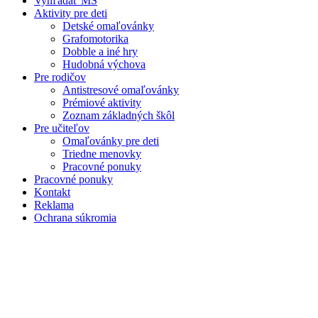
Vyhľadať MŠ
Aktivity pre deti
Detské omaľovánky
Grafomotorika
Dobble a iné hry
Hudobná výchova
Pre rodičov
Antistresové omaľovánky
Prémiové aktivity
Zoznam základných škôl
Pre učiteľov
Omaľovánky pre deti
Triedne menovky
Pracovné ponuky
Pracovné ponuky
Kontakt
Reklama
Ochrana súkromia