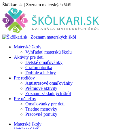
Skip
Škôlkari.sk | Zoznam materských škôl
to
content
Materské školy
Vyhľadať materskú školu
Aktivity pre deti
Detské omaľovánky
Grafomotorika
Dobble a iné hry
Pre rodičov
Antistresové omaľovánky
Prémiové aktivity
Zoznam základných škôl
Pre učiteľov
Omaľovánky pre deti
Triedne menovky
Pracovné ponuky
Materské školy