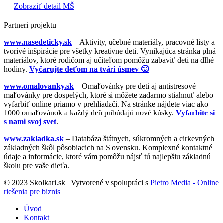
Zobraziť detail MŠ
Partneri projektu
www.nasedeticky.sk
– Aktivity, učebné materiály, pracovné listy a
tvorivé inšpirácie pre všetky kreatívne deti. Vynikajúca stránka plná
materiálov, ktoré rodičom aj učiteľom pomôžu zabaviť deti na dlhé
hodiny.
Vyčarujte deťom na tvári úsmev 🙂
www.omalovanky.sk
– Omaľovánky pre deti aj antistresové
maľovánky pre dospelých, ktoré si môžete zadarmo stiahnuť alebo
vyfarbiť online priamo v prehliadači. Na stránke nájdete viac ako
1000 omaľovánok a každý deň pribúdajú nové kúsky.
Vyfarbite si
s nami svoj svet
.
www.zakladka.sk
– Databáza štátnych, súkromných a cirkevných
základných škôl pôsobiacich na Slovensku. Komplexné kontaktné
údaje a informácie, ktoré vám pomôžu nájsť tú najlepšiu základnú
školu pre vaše dieťa.
© 2023 Skolkari.sk | Vytvorené v spolupráci s
Pietro Media - Online
riešenia pre biznis
Úvod
Kontakt