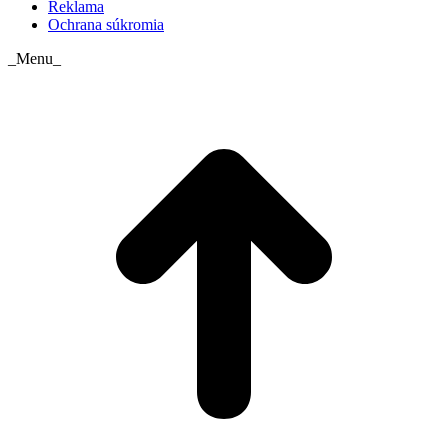
Reklama
Ochrana súkromia
_Menu_
t
T