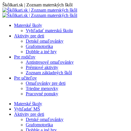
Skip
Škôlkari.sk | Zoznam materských škôl
to
content
Materské školy
Vyhľadať materskú školu
Aktivity pre deti
Detské omaľovánky
Grafomotorika
Dobble a iné hry
Pre rodičov
Antistresové omaľovánky
Prémiové aktivity
Zoznam základných škôl
Pre učiteľov
Omaľovánky pre deti
Triedne menovky
Pracovné ponuky
Materské školy
Vyhľadať MŠ
Aktivity pre deti
Detské omaľovánky
Grafomotorika
Dobble a iné hry