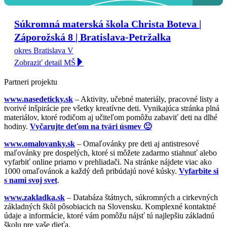
Súkromná materská škola Christa Boteva |
Záporožská 8 | Bratislava-Petržalka
okres Bratislava V
Zobraziť detail MŠ
Partneri projektu
www.nasedeticky.sk
– Aktivity, učebné materiály, pracovné listy a
tvorivé inšpirácie pre všetky kreatívne deti. Vynikajúca stránka plná
materiálov, ktoré rodičom aj učiteľom pomôžu zabaviť deti na dlhé
hodiny.
Vyčarujte deťom na tvári úsmev 🙂
www.omalovanky.sk
– Omaľovánky pre deti aj antistresové
maľovánky pre dospelých, ktoré si môžete zadarmo stiahnuť alebo
vyfarbiť online priamo v prehliadači. Na stránke nájdete viac ako
1000 omaľovánok a každý deň pribúdajú nové kúsky.
Vyfarbite si
s nami svoj svet
.
www.zakladka.sk
– Databáza štátnych, súkromných a cirkevných
základných škôl pôsobiacich na Slovensku. Komplexné kontaktné
údaje a informácie, ktoré vám pomôžu nájsť tú najlepšiu základnú
školu pre vaše dieťa.