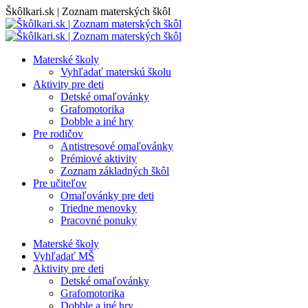
Skip
Škôlkari.sk | Zoznam materských škôl
to
content
Materské školy
Vyhľadať materskú školu
Aktivity pre deti
Detské omaľovánky
Grafomotorika
Dobble a iné hry
Pre rodičov
Antistresové omaľovánky
Prémiové aktivity
Zoznam základných škôl
Pre učiteľov
Omaľovánky pre deti
Triedne menovky
Pracovné ponuky
Materské školy
Vyhľadať MŠ
Aktivity pre deti
Detské omaľovánky
Grafomotorika
Dobble a iné hry