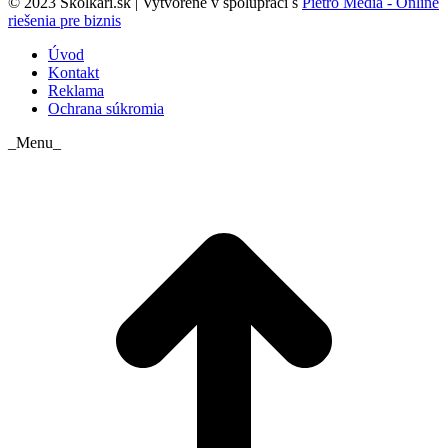
© 2023 Skolkari.sk | Vytvorené v spolupráci s
Pietro Media - Online
riešenia pre biznis
Úvod
Kontakt
Reklama
Ochrana súkromia
_Menu_
t
T