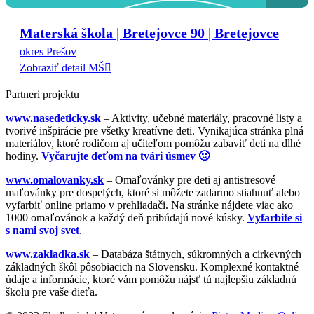
Materská škola | Bretejovce 90 | Bretejovce
okres Prešov
Zobraziť detail MŠ
Partneri projektu
www.nasedeticky.sk
– Aktivity, učebné materiály, pracovné listy a
tvorivé inšpirácie pre všetky kreatívne deti. Vynikajúca stránka plná
materiálov, ktoré rodičom aj učiteľom pomôžu zabaviť deti na dlhé
hodiny.
Vyčarujte deťom na tvári úsmev 🙂
www.omalovanky.sk
– Omaľovánky pre deti aj antistresové
maľovánky pre dospelých, ktoré si môžete zadarmo stiahnuť alebo
vyfarbiť online priamo v prehliadači. Na stránke nájdete viac ako
1000 omaľovánok a každý deň pribúdajú nové kúsky.
Vyfarbite si
s nami svoj svet
.
www.zakladka.sk
– Databáza štátnych, súkromných a cirkevných
základných škôl pôsobiacich na Slovensku. Komplexné kontaktné
údaje a informácie, ktoré vám pomôžu nájsť tú najlepšiu základnú
školu pre vaše dieťa.