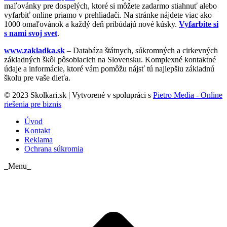
maľovánky pre dospelých, ktoré si môžete zadarmo stiahnuť alebo
vyfarbiť online priamo v prehliadači. Na stránke nájdete viac ako
1000 omaľovánok a každý deň pribúdajú nové kúsky.
Vyfarbite si
s nami svoj svet
.
www.zakladka.sk
– Databáza štátnych, súkromných a cirkevných
základných škôl pôsobiacich na Slovensku. Komplexné kontaktné
údaje a informácie, ktoré vám pomôžu nájsť tú najlepšiu základnú
školu pre vaše dieťa.
© 2023 Skolkari.sk | Vytvorené v spolupráci s
Pietro Media - Online
riešenia pre biznis
Úvod
Kontakt
Reklama
Ochrana súkromia
_Menu_
t
T