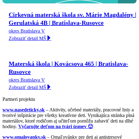
Cirkevná materská škola sv. Márie Magdalény |
Gerulatská 4B | Bratislava-Rusovce
okres Bratislava V
Zobraziť detail MŠ
Materská škola | Kovácsova 465 | Bratislava-
Rusovce
okres Bratislava V
Zobraziť detail MŠ
Partneri projektu
www.nasedeticky.sk
– Aktivity, učebné materiály, pracovné listy a
tvorivé inšpirácie pre všetky kreatívne deti. Vynikajúca stránka plná
materiálov, ktoré rodičom aj učiteľom pomôžu zabaviť deti na dlhé
hodiny.
Vyčarujte deťom na tvári úsmev 🙂
www.omalovanky.sk
– Omaľovánky pre deti aj antistresové