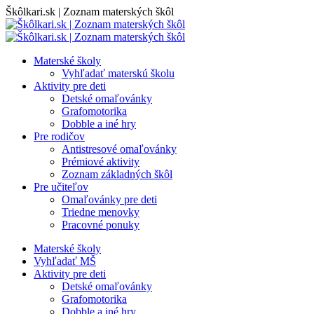
Skip
Škôlkari.sk | Zoznam materských škôl
to
content
Materské školy
Vyhľadať materskú školu
Aktivity pre deti
Detské omaľovánky
Grafomotorika
Dobble a iné hry
Pre rodičov
Antistresové omaľovánky
Prémiové aktivity
Zoznam základných škôl
Pre učiteľov
Omaľovánky pre deti
Triedne menovky
Pracovné ponuky
Materské školy
Vyhľadať MŠ
Aktivity pre deti
Detské omaľovánky
Grafomotorika
Dobble a iné hry