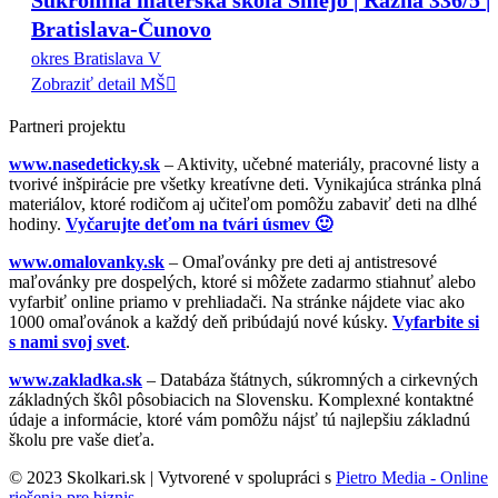
Súkromná materská škola Smejo | Ražná 336/5 |
Bratislava-Čunovo
okres Bratislava V
Zobraziť detail MŠ
Partneri projektu
www.nasedeticky.sk
– Aktivity, učebné materiály, pracovné listy a
tvorivé inšpirácie pre všetky kreatívne deti. Vynikajúca stránka plná
materiálov, ktoré rodičom aj učiteľom pomôžu zabaviť deti na dlhé
hodiny.
Vyčarujte deťom na tvári úsmev 🙂
www.omalovanky.sk
– Omaľovánky pre deti aj antistresové
maľovánky pre dospelých, ktoré si môžete zadarmo stiahnuť alebo
vyfarbiť online priamo v prehliadači. Na stránke nájdete viac ako
1000 omaľovánok a každý deň pribúdajú nové kúsky.
Vyfarbite si
s nami svoj svet
.
www.zakladka.sk
– Databáza štátnych, súkromných a cirkevných
základných škôl pôsobiacich na Slovensku. Komplexné kontaktné
údaje a informácie, ktoré vám pomôžu nájsť tú najlepšiu základnú
školu pre vaše dieťa.
© 2023 Skolkari.sk | Vytvorené v spolupráci s
Pietro Media - Online
riešenia pre biznis