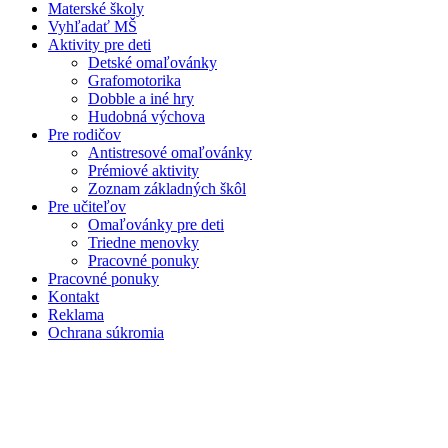
Materské školy
Vyhľadať MŠ
Aktivity pre deti
Detské omaľovánky
Grafomotorika
Dobble a iné hry
Hudobná výchova
Pre rodičov
Antistresové omaľovánky
Prémiové aktivity
Zoznam základných škôl
Pre učiteľov
Omaľovánky pre deti
Triedne menovky
Pracovné ponuky
Pracovné ponuky
Kontakt
Reklama
Ochrana súkromia