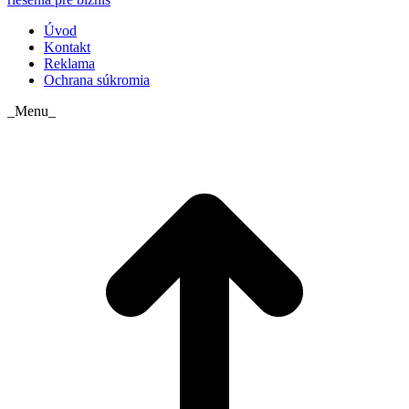
Úvod
Kontakt
Reklama
Ochrana súkromia
_Menu_
t
T