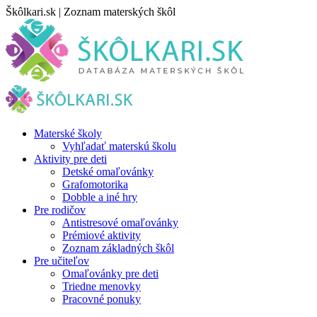
Skip
Škôlkari.sk | Zoznam materských škôl
to
content
Materské školy
Vyhľadať materskú školu
Aktivity pre deti
Detské omaľovánky
Grafomotorika
Dobble a iné hry
Pre rodičov
Antistresové omaľovánky
Prémiové aktivity
Zoznam základných škôl
Pre učiteľov
Omaľovánky pre deti
Triedne menovky
Pracovné ponuky