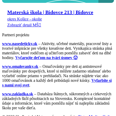
Materská škola | Bidovce 213 | Bidovce
okres Košice - okolie
Zobraziť detail MŠ
Partneri projektu
www.nasedeticky.sk
– Aktivity, učebné materiály, pracovné listy a
tvorivé inšpirácie pre všetky kreatívne deti. Vynikajúca stránka plná
materiálov, ktoré rodičom aj učiteľom pomôžu zabaviť deti na dlhé
hodiny.
Vyčarujte deťom na tvári úsmev 🙂
www.omalovanky.sk
– Omaľovánky pre deti aj antistresové
maľovánky pre dospelých, ktoré si môžete zadarmo stiahnuť alebo
vyfarbiť online priamo v prehliadači. Na stránke nájdete viac ako
1000 omaľovánok a každý deň pribúdajú nové kúsky.
Vyfarbite si
s nami svoj svet
.
www.zakladka.sk
– Databáza štátnych, súkromných a cirkevných
základných škôl pôsobiacich na Slovensku. Komplexné kontaktné
údaje a informácie, ktoré vám pomôžu nájsť tú najlepšiu základnú
školu pre vaše dieťa.