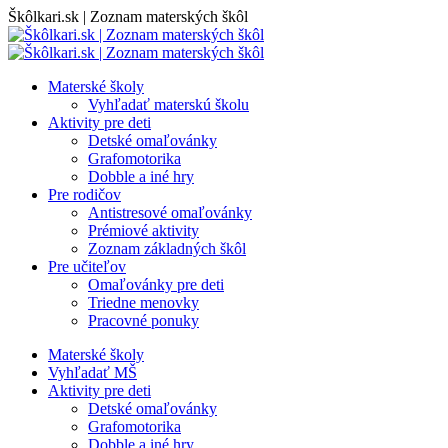
Skip
Škôlkari.sk | Zoznam materských škôl
to
content
Materské školy
Vyhľadať materskú školu
Aktivity pre deti
Detské omaľovánky
Grafomotorika
Dobble a iné hry
Pre rodičov
Antistresové omaľovánky
Prémiové aktivity
Zoznam základných škôl
Pre učiteľov
Omaľovánky pre deti
Triedne menovky
Pracovné ponuky
Materské školy
Vyhľadať MŠ
Aktivity pre deti
Detské omaľovánky
Grafomotorika
Dobble a iné hry