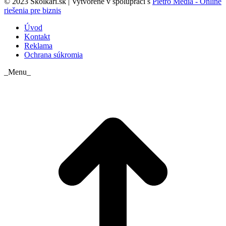
© 2023 Skolkari.sk | Vytvorené v spolupráci s
Pietro Media - Online
riešenia pre biznis
Úvod
Kontakt
Reklama
Ochrana súkromia
_Menu_
t
T