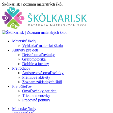
Skip
Škôlkari.sk | Zoznam materských škôl
to
content
Materské školy
Vyhľadať materskú školu
Aktivity pre deti
Detské omaľovánky
Grafomotorika
Dobble a iné hry
Pre rodičov
Antistresové omaľovánky
Prémiové aktivity
Zoznam základných škôl
Pre učiteľov
Omaľovánky pre deti
Triedne menovky
Pracovné ponuky
Materské školy