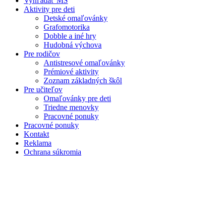
Vyhľadať MŠ
Aktivity pre deti
Detské omaľovánky
Grafomotorika
Dobble a iné hry
Hudobná výchova
Pre rodičov
Antistresové omaľovánky
Prémiové aktivity
Zoznam základných škôl
Pre učiteľov
Omaľovánky pre deti
Triedne menovky
Pracovné ponuky
Pracovné ponuky
Kontakt
Reklama
Ochrana súkromia