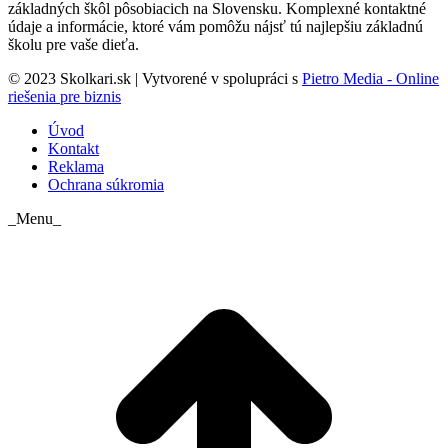
základných škôl pôsobiacich na Slovensku. Komplexné kontaktné
údaje a informácie, ktoré vám pomôžu nájsť tú najlepšiu základnú
školu pre vaše dieťa.
© 2023 Skolkari.sk | Vytvorené v spolupráci s
Pietro Media - Online
riešenia pre biznis
Úvod
Kontakt
Reklama
Ochrana súkromia
_Menu_
t
T