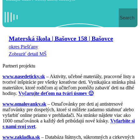
Search
Materská škola | Bašovce 158 | Bašovce
okres Piešťany
Zobraziť detail MŠ
Partneri projektu
www.nasedeticky.sk
– Aktivity, učebné materiály, pracovné listy a
tvorivé inšpirácie pre všetky kreatívne deti. Vynikajúca stránka plná
materiálov, ktoré rodičom aj učiteľom pomôžu zabaviť deti na dlhé
hodiny.
Vyčarujte deťom na tvári úsmev 🙂
www.omalovanky.sk
– Omaľovánky pre deti aj antistresové
maľovánky pre dospelých, ktoré si môžete zadarmo stiahnuť alebo
vyfarbiť online priamo v prehliadači. Na stránke nájdete viac ako
1000 omaľovánok a každý deň pribúdajú nové kúsky.
Vyfarbite si
s nami svoj svet
.
www.zakladka.sk
– Databáza štátnych, súkromných a cirkevných